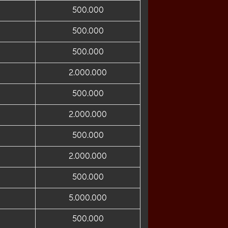
500.000
500.000
500.000
2.000.000
500.000
2.000.000
500.000
2.000.000
500.000
5.000.000
500.000