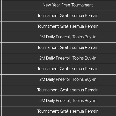
New Year Free Tournament
Tournament Gratis semua Pemain
Tournament Gratis semua Pemain
2M Daily Freeroll, Tcoins Buy-in
Tournament Gratis semua Pemain
2M Daily Freeroll, Tcoins Buy-in
Tournament Gratis semua Pemain
2M Daily Freeroll, Tcoins Buy-in
Tournament Gratis semua Pemain
5M Daily Freeroll, Tcoins Buy-in
Tournament Gratis semua Pemain