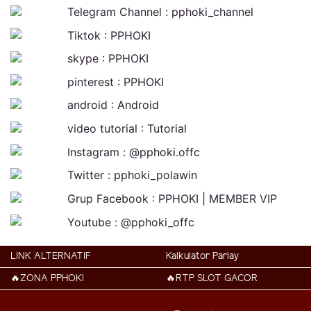
Telegram Channel : pphoki_channel
Tiktok : PPHOKI
skype : PPHOKI
pinterest : PPHOKI
android : Android
video tutorial : Tutorial
Instagram : @pphoki.offc
Twitter : pphoki_polawin
Grup Facebook : PPHOKI | MEMBER VIP
Youtube : @pphoki_offc
LINK ALTERNATIF
Kalkulator Parlay
🔥ZONA PPHOKI
🔥RTP SLOT GACOR