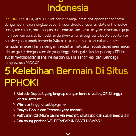
Indonesia
PPHOKI
(PP HOKI) atau PP Slot hadir sebagai situs slot gacor terpercaya
dengan permainan lengkap seperti sportbook, e-sports, slots online, poker,
togel, live casino, bola tangkas dan tembak ikan. Fasilitas yang disediakan juga
memberikan banyak kemudahan dan kenyamanan bagi para bettor, customer
service yang ramah tersedia 24jam untuk membantu kendala member.
Kemudahan akses hanya dengan mendaftar satu akun sudah dapat memainkan
ribuan game dengan winrate yang tinggi. Sebagai situs terpercaya, PPHoki
sudah mendapatkan lisensi resmi dan lulus uji sertifikasi dari Lembaga
pengawasan PAGCOR.
5 Kelebihan Bermain Di Situs
PPHOKI
Metode Deposit yang lengkap dengan bank, e-wallet, QRIS hingga
virtual account
Winrate tinggi di setiap game
Banyak Bonus dan Promosi yang menarik
Pelayanan CS 24jam online via livechat, whatsapp dan sosial media lain
Dan paling penting WD BERAPAPUN PASTI DIBAYAR !