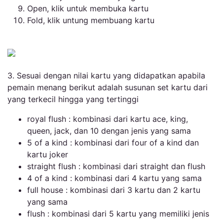
Open, klik untuk membuka kartu
Fold, klik untung membuang kartu
3. Sesuai dengan nilai kartu yang didapatkan apabila
pemain menang berikut adalah susunan set kartu dari
yang terkecil hingga yang tertinggi
royal flush : kombinasi dari kartu ace, king,
queen, jack, dan 10 dengan jenis yang sama
5 of a kind : kombinasi dari four of a kind dan
kartu joker
straight flush : kombinasi dari straight dan flush
4 of a kind : kombinasi dari 4 kartu yang sama
full house : kombinasi dari 3 kartu dan 2 kartu
yang sama
flush : kombinasi dari 5 kartu yang memiliki jenis