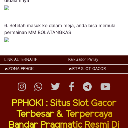
didalamnya
6. Setelah masuk ke dalam meja, anda bisa memulai
permainan MM BOLATANGKAS
LINK ALTERNATIF
Kalkulator Parlay
🔥ZONA PPHOKI
🔥RTP SLOT GACOR
PPHOKI : Situs Slot Gacor
Terbesar & Terpercaya
Bandar Pragmatic Resmi Di