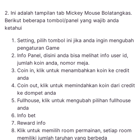
2. Ini adalah tampilan tab Mickey Mouse Bolatangkas.
Berikut beberapa tombol/panel yang wajib anda
ketahui
Setting, pilih tombol ini jika anda ingin mengubah
pengaturan Game
Info Panel, disini anda bisa melihat info user id,
jumlah koin anda, nomor meja.
Coin in, klik untuk menambahkan koin ke credit
anda
Coin out, klik untuk memindahkan koin dari credit
ke dompet anda
Fullhouse, klik untuk mengubah pilihan fullhouse
anda
Info bet
Reward info
Klik untuk memilih room permainan, setiap room
memiliki jumlah taruhan yang berbeda