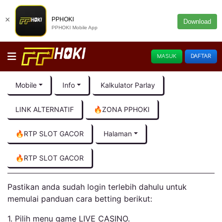
×
PPHOKI
Download
PPHOKI Mobile App
MASUK
DAFTAR
Mobile
Info
Kalkulator Parlay
LINK ALTERNATIF
🔥ZONA PPHOKI
🔥RTP SLOT GACOR
Halaman
🔥RTP SLOT GACOR
Pastikan anda sudah login terlebih dahulu untuk
memulai panduan cara betting berikut:
1. Pilih menu game LIVE CASINO.