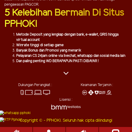
pengawasan PAGCOR.
5 Kelebihan Bermain Di Situs
PPHOKI
Metode Deposit yang lengkap dengan bank, e-wallet, QRIS hingga
virtual account
Winrate tinggi di setiap game
Banyak Bonus dan Promosi yang menarik
Pelayanan CS 24jam online via livechat, whatsapp dan sosial media lain
Dan paling penting WD BERAPAPUN PASTI DIBAYAR !
Dukungan Perangkat :
Keamanan Terjamin :
Lisensi :
Copyright © - PPHOKI. Seluruh hak cipta dilindungi