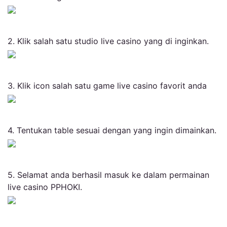
2. Klik salah satu studio live casino yang di inginkan.
3. Klik icon salah satu game live casino favorit anda
4. Tentukan table sesuai dengan yang ingin dimainkan.
5. Selamat anda berhasil masuk ke dalam permainan
live casino PPHOKI.